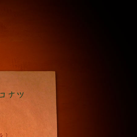
コナツ
る）