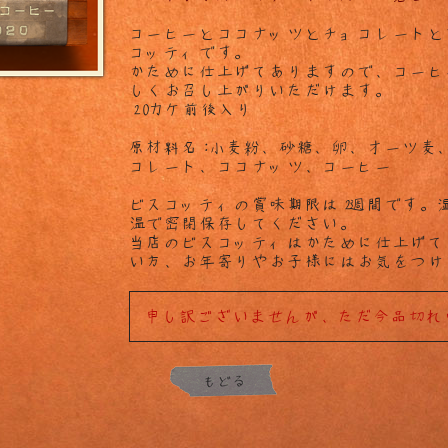
コーヒーとココナッツとチョコレートと
コッティです。
かために仕上げてありますので、コーヒ
しくお召し上がりいただけます。
20カケ前後入り
原材料名:小麦粉、砂糖、卵、オーツ麦
コレート、ココナッツ、コーヒー
ビスコッティの賞味期限は2週間です。
温で密閉保存してください。
当店のビスコッティはかために仕上げて
い方、お年寄りやお子様にはお気をつけ
申し訳ございませんが、ただ今品切れ