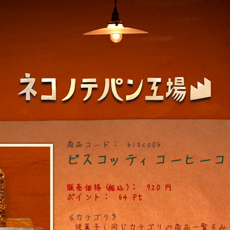
商品コード：
bisco06
ビスコッティコーヒーコ
販売価格(税込)：
920
円
ポイント：
64
Pt
≪カテゴリ≫
焼菓子（同じカテゴリの商品一覧をみ