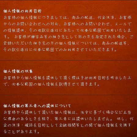
個人情報の利用目的
お客様の個人情報につきましては、商品の配送、代金決済、お客様
からのお問い合わせへの対応、お客様へのお問い合わせ、メールで
の情報提供、その他取引遂行にあたって必要な範囲で利用いたしま
す。 お客様が贈答品等の相手先として別の方を指定された場合、ご
登録いただいた相手先の方の個人情報については、商品の配送等、
その取引遂行に必要な範囲でのみ利用させていただきます。
個人情報の収集
お客様から個人情報を提供して頂く際は予め利用目的を明示した上
で、必要な範囲の個人情報を取得させて頂きます。
個人情報の第三者への提供について
お客様から提供して頂いた個人情報は、法令に基づく場合など正当
な理由のあるときを除き、第三者には提供いたしません。 但し、代
金の決済・確認を目的として金融機関等との間で個人情報を交換す
ることがあります。