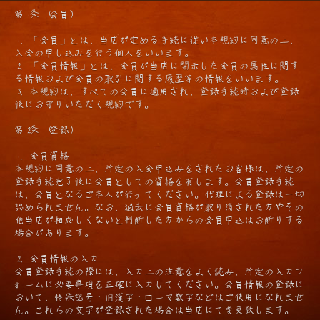
第1条 (会員)
1. 「会員」とは、当店が定める手続に従い本規約に同意の上、
入会の申し込みを行う個人をいいます。
2. 「会員情報」とは、会員が当店に開示した会員の属性に関す
る情報および会員の取引に関する履歴等の情報をいいます。
3. 本規約は、すべての会員に適用され、登録手続時および登録
後にお守りいただく規約です。
第2条 (登録)
1. 会員資格
本規約に同意の上、所定の入会申込みをされたお客様は、所定の
登録手続完了後に会員としての資格を有します。会員登録手続
は、会員となるご本人が行ってください。代理による登録は一切
認められません。なお、過去に会員資格が取り消された方やその
他当店が相応しくないと判断した方からの会員申込はお断りする
場合があります。
2. 会員情報の入力
会員登録手続の際には、入力上の注意をよく読み、所定の入力フ
ォームに必要事項を正確に入力してください。会員情報の登録に
おいて、特殊記号・旧漢字・ローマ数字などはご使用になれませ
ん。これらの文字が登録された場合は当店にて変更致します。