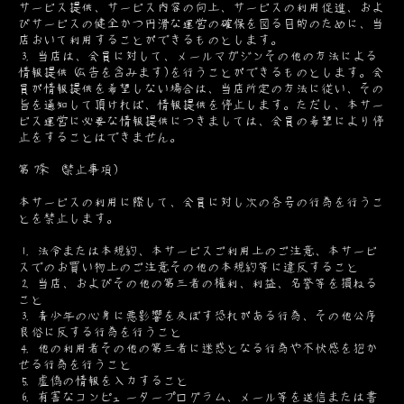
サービス提供、サービス内容の向上、サービスの利用促進、およ
びサービスの健全かつ円滑な運営の確保を図る目的のために、当
店おいて利用することができるものとします。
3. 当店は、会員に対して、メールマガジンその他の方法による
情報提供(広告を含みます)を行うことができるものとします。会
員が情報提供を希望しない場合は、当店所定の方法に従い、その
旨を通知して頂ければ、情報提供を停止します。ただし、本サー
ビス運営に必要な情報提供につきましては、会員の希望により停
止をすることはできません。
第7条 (禁止事項)
本サービスの利用に際して、会員に対し次の各号の行為を行うこ
とを禁止します。
1. 法令または本規約、本サービスご利用上のご注意、本サービ
スでのお買い物上のご注意その他の本規約等に違反すること
2. 当店、およびその他の第三者の権利、利益、名誉等を損ねる
こと
3. 青少年の心身に悪影響を及ぼす恐れがある行為、その他公序
良俗に反する行為を行うこと
4. 他の利用者その他の第三者に迷惑となる行為や不快感を抱か
せる行為を行うこと
5. 虚偽の情報を入力すること
6. 有害なコンピュータープログラム、メール等を送信または書