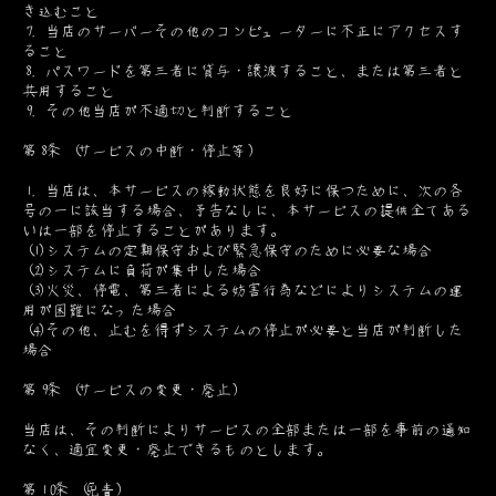
き込むこと
7. 当店のサーバーその他のコンピューターに不正にアクセスす
ること
8. パスワードを第三者に貸与・譲渡すること、または第三者と
共用すること
9. その他当店が不適切と判断すること
第8条 (サービスの中断・停止等)
1. 当店は、本サービスの稼動状態を良好に保つために、次の各
号の一に該当する場合、予告なしに、本サービスの提供全てある
いは一部を停止することがあります。
(1)システムの定期保守および緊急保守のために必要な場合
(2)システムに負荷が集中した場合
(3)火災、停電、第三者による妨害行為などによりシステムの運
用が困難になった場合
(4)その他、止むを得ずシステムの停止が必要と当店が判断した
場合
第9条 (サービスの変更・廃止)
当店は、その判断によりサービスの全部または一部を事前の通知
なく、適宜変更・廃止できるものとします。
第10条 (免責)