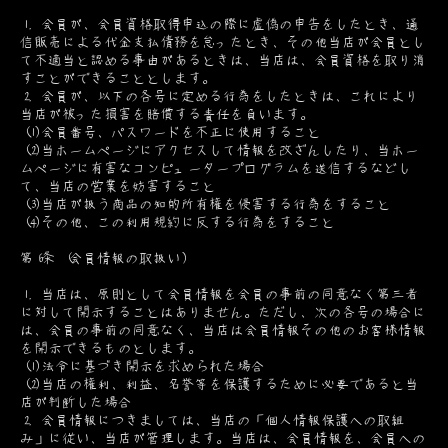
1. 会員が、会員資格取得申込の際に虚偽の申告をしたとき、通
信販売による代金支払債務を怠ったとき、その他当店が会員とし
て不適当と認める事由があるときは、当店は、会員資格を取り消
すことができることとします。
2. 会員が、以下の各号に定める行為をしたときは、これにより
当店が被った損害を賠償する責任を負います。
(1)会員番号、パスワードを不正に使用すること
(2)当ホームページにアクセスして情報を改ざんしたり、当ホー
ムページに有害なコンピュータープログラムを送信するなどし
て、当店の営業を妨害すること
(3)当店が扱う商品の知的所有権を侵害する行為をすること
(4)その他、この利用規約に反する行為をすること
第6条 (会員情報の取扱い)
1. 当店は、原則として会員情報を会員の事前の同意なく第三者
に対して開示することはありません。ただし、次の各号の場合に
は、会員の事前の同意なく、当店は会員情報その他のお客様情報
を開示できるものとします。
(1)法令に基づき開示を求められた場合
(2)当店の権利、利益、名誉等を保護するために必要であると当
店が判断した場合
2. 会員情報につきましては、当店の「個人情報保護への取組
み」に従い、当店が管理します。当店は、会員情報を、会員への