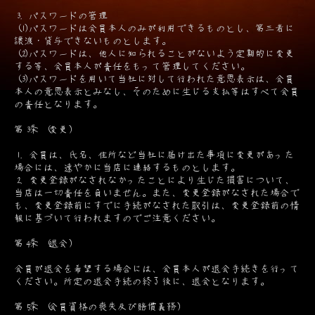
3. パスワードの管理
(1)パスワードは会員本人のみが利用できるものとし、第三者に
譲渡・貸与できないものとします。
(2)パスワードは、他人に知られることがないよう定期的に変更
する等、会員本人が責任をもって管理してください。
(3)パスワードを用いて当社に対して行われた意思表示は、会員
本人の意思表示とみなし、そのために生じる支払等はすべて会員
の責任となります。
第3条 (変更)
1. 会員は、氏名、住所など当社に届け出た事項に変更があった
場合には、速やかに当店に連絡するものとします。
2. 変更登録がなされなかったことにより生じた損害について、
当店は一切責任を負いません。また、変更登録がなされた場合で
も、変更登録前にすでに手続がなされた取引は、変更登録前の情
報に基づいて行われますのでご注意ください。
第4条 (退会)
会員が退会を希望する場合には、会員本人が退会手続きを行って
ください。所定の退会手続の終了後に、退会となります。
第5条 (会員資格の喪失及び賠償義務)