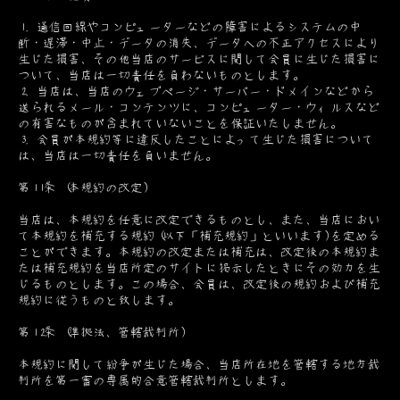
1. 通信回線やコンピューターなどの障害によるシステムの中
断・遅滞・中止・データの消失、データへの不正アクセスにより
生じた損害、その他当店のサービスに関して会員に生じた損害に
ついて、当店は一切責任を負わないものとします。
2. 当店は、当店のウェブページ・サーバー・ドメインなどから
送られるメール・コンテンツに、コンピューター・ウィルスなど
の有害なものが含まれていないことを保証いたしません。
3. 会員が本規約等に違反したことによって生じた損害について
は、当店は一切責任を負いません。
第11条 (本規約の改定)
当店は、本規約を任意に改定できるものとし、また、当店におい
て本規約を補充する規約(以下「補充規約」といいます)を定める
ことができます。本規約の改定または補充は、改定後の本規約ま
たは補充規約を当店所定のサイトに掲示したときにその効力を生
じるものとします。この場合、会員は、改定後の規約および補充
規約に従うものと致します。
第12条 (準拠法、管轄裁判所)
本規約に関して紛争が生じた場合、当店所在地を管轄する地方裁
判所を第一審の専属的合意管轄裁判所とします。